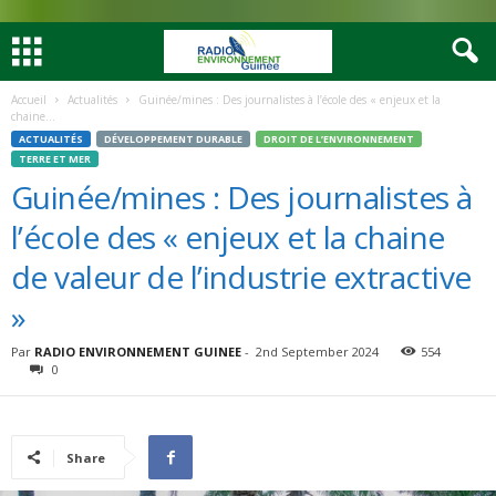
Accueil
Actualités
Guinée/mines : Des journalistes à l’école des « enjeux et la
chaine...
ACTUALITÉS
DÉVELOPPEMENT DURABLE
DROIT DE L’ENVIRONNEMENT
TERRE ET MER
Guinée/mines : Des journalistes à
l’école des « enjeux et la chaine
de valeur de l’industrie extractive
»
Par
RADIO ENVIRONNEMENT GUINEE
-
2nd September 2024
554
0
Share