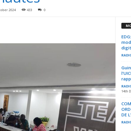
tober 2024
433
0
MO
EDG:
mode
digi
RADI
Guin
l’UI
rapp
RADI
14th 
COM
ORDI
DE 
RADI