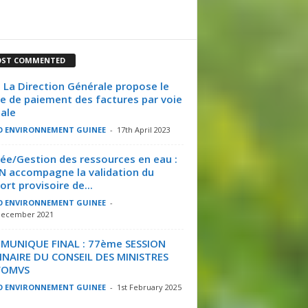
ST COMMENTED
 La Direction Générale propose le
 de paiement des factures par voie
tale
O ENVIRONNEMENT GUINEE
-
17th April 2023
ée/Gestion des ressources en eau :
CN accompagne la validation du
ort provisoire de...
O ENVIRONNEMENT GUINEE
-
December 2021
MUNIQUE FINAL : 77ème SESSION
NAIRE DU CONSEIL DES MINISTRES
L’OMVS
O ENVIRONNEMENT GUINEE
-
1st February 2025