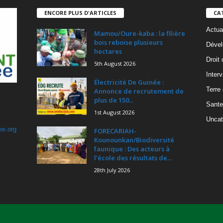
ENCORE PLUS D'ARTICLES
CA
Actua
Mamou/Oure-kaba : la filière
bois reboise plusieurs
Dével
hectares
Droit
5th August 2026
Inter
Électricité De Guinée :
Terre
Annonce de recrutement de
plus de 150...
Sante
1st August 2026
Uncat
ee.org
FORECARIAH-
Kounounkan/Biodiversité
faunique : Des acteurs à
l’école des résultats de...
28th July 2026