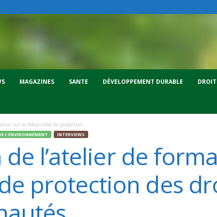
WS
MAGAZINES
SANTE
DÉVELOPPEMENT DURABLE
DROIT
mation sur le mécanisme de protection...
DE L’ENVIRONNEMENT
INTERVIEWS
 de l’atelier de forma
e protection des dro
nautés