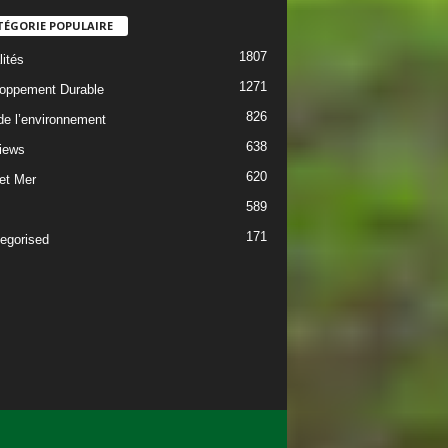
TÉGORIE POPULAIRE
1807
lités
1271
oppement Durable
826
 de l’environnement
638
views
620
 et Mer
589
171
egorised