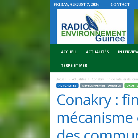
FRIDAY, AUGUST 7, 2026
CONTACT
R
A
D
I
O
E
N
ACCUEIL
ACTUALITÉS
INTERVIE
V
I
TERRE ET MER
R
O
Accueil
Actualités
Conakry : fin de l’atelier de for
N
ACTUALITÉS
DÉVELOPPEMENT DURABLE
DROIT 
N
Conakry : fin
E
M
E
mécanisme d
N
T
des commu
G
U