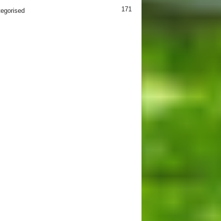
171
egorised