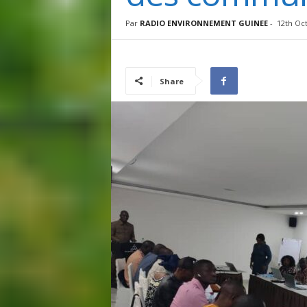
I
N
Par
RADIO ENVIRONNEMENT GUINEE
-
12th Oc
É
E
Share