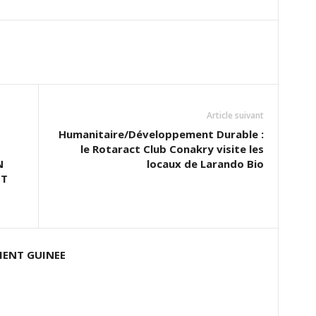
Article suivant
Humanitaire/Développement Durable :
le Rotaract Club Conakry visite les
N
locaux de Larando Bio
ET
ENT GUINEE