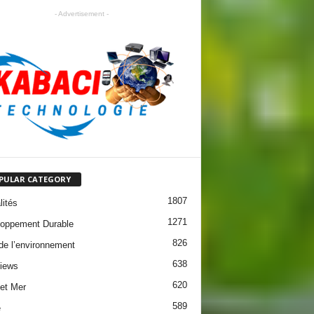
- Advertisement -
PULAR CATEGORY
1807
lités
1271
oppement Durable
826
 de l’environnement
638
views
620
 et Mer
589
e