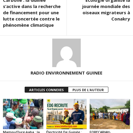
Carbone : la Guinée
Écologie organise la
s’active dans la recherche
journée mondiale des
de financement pour une
oiseaux migrateurs à
lutte concertée contre le
Conakry
phénomène climatique
RADIO ENVIRONNEMENT GUINEE
ARTICLES CONNEXES
PLUS DE L'AUTEUR
Mamou/Oure-kaba : la
Électricité De Guinée :
FORECARIAH-