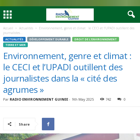
Accueil
Actualités
Environnement, genre et climat : le CECI et l’UPADI outillent des
journalistes...
ACTUALITÉS
DÉVELOPPEMENT DURABLE
DROIT DE L’ENVIRONNEMENT
TERRE ET MER
Environnement, genre et climat :
le CECI et l’UPADI outillent des
journalistes dans la « cité des
agrumes »
Par
RADIO ENVIRONNEMENT GUINEE
-
9th May 2025
742
0
Share