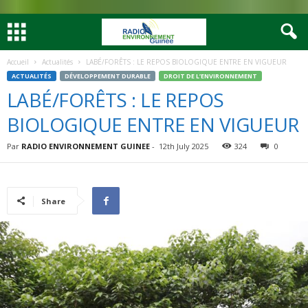
Accueil
Actualités
LABÉ/FORÊTS : LE REPOS BIOLOGIQUE ENTRE EN VIGUEUR
ACTUALITÉS
DÉVELOPPEMENT DURABLE
DROIT DE L’ENVIRONNEMENT
LABÉ/FORÊTS : LE REPOS
BIOLOGIQUE ENTRE EN VIGUEUR
Par
RADIO ENVIRONNEMENT GUINEE
-
12th July 2025
324
0
Share