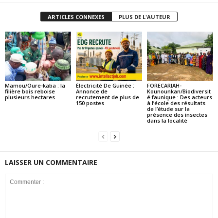
ARTICLES CONNEXES
PLUS DE L'AUTEUR
Mamou/Oure-kaba : la
Électricité De Guinée :
FORECARIAH-
filière bois reboise
Annonce de
Kounounkan/Biodiversit
plusieurs hectares
recrutement de plus de
é faunique : Des acteurs
150 postes
à l’école des résultats
de l’étude sur la
présence des insectes
dans la localité
LAISSER UN COMMENTAIRE