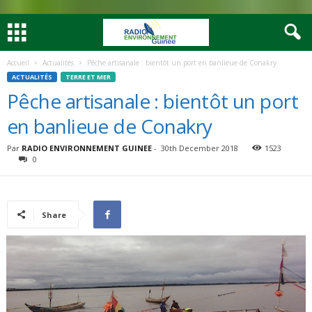
Accueil
Actualités
Pêche artisanale : bientôt un port en banlieue de Conakry
ACTUALITÉS
TERRE ET MER
Pêche artisanale : bientôt un port
en banlieue de Conakry
Par
RADIO ENVIRONNEMENT GUINEE
-
30th December 2018
1523
0
Share