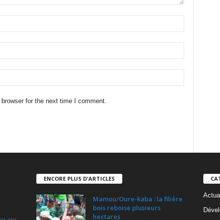
 browser for the next time I comment.
ENCORE PLUS D'ARTICLES
CA
Actua
Mamou/Oure-kaba : la filière
bois reboise plusieurs
Dével
hectares
ee.org