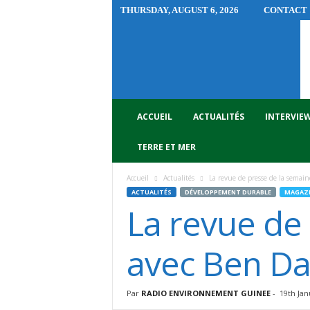
THURSDAY, AUGUST 6, 2026
CONTACT
R
A
D
I
O
E
N
ACCUEIL
ACTUALITÉS
INTERVIE
V
I
TERRE ET MER
R
O
Accueil
Actualités
La revue de presse de la semai
N
ACTUALITÉS
DÉVELOPPEMENT DURABLE
MAGAZI
N
La revue de
E
M
E
avec Ben D
N
T
G
Par
RADIO ENVIRONNEMENT GUINEE
-
19th Jan
U