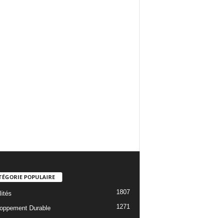
TÉGORIE POPULAIRE
1807
lités
1271
oppement Durable