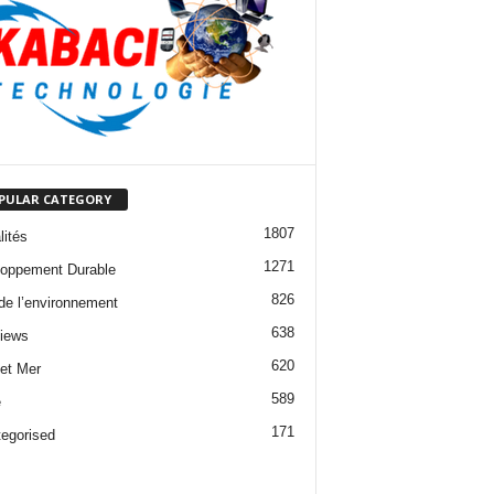
PULAR CATEGORY
1807
lités
1271
oppement Durable
826
 de l’environnement
638
views
620
 et Mer
589
e
171
egorised