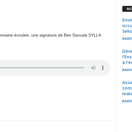
MO
Envi
occu
Seko
a semaine écoulée, une signature de Ben Daouda SYLLA
RADI
Déve
l’En
à l’é
RADI
Assa
somm
mala
RADI