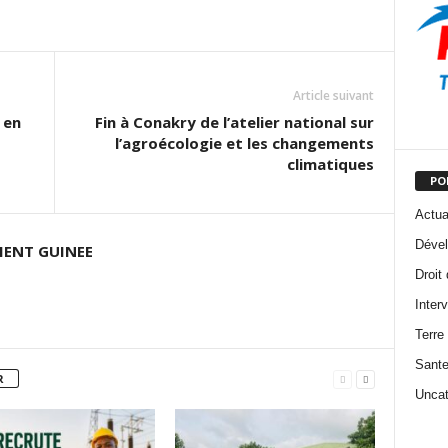
Article suivant
 en
Fin à Conakry de l’atelier national sur
l’agroécologie et les changements
climatiques
PO
Actua
Dével
ENT GUINEE
Droit
Inter
Terre
Sant
R
Uncat