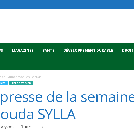
WS
MAGAZINES
SANTE
DÉVELOPPEMENT DURABLE
DROIT
ne en Guinée avec Ben Daouda...
NES
TERRE ET MER
 presse de la semain
aouda SYLLA
uary 2019
1871
0