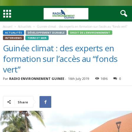
Accueil
Actualités
Guinée climat : des experts en formation sur l’accès au “fonds vert”
ACTUALITÉS
DÉVELOPPEMENT DURABLE
DROIT DE L’ENVIRONNEMENT
INTERVIEWS
TERRE ET MER
Guinée climat : des experts en
formation sur l’accès au “fonds
vert”
Par
RADIO ENVIRONNEMENT GUINEE
-
16th July 2019
1696
0
Share