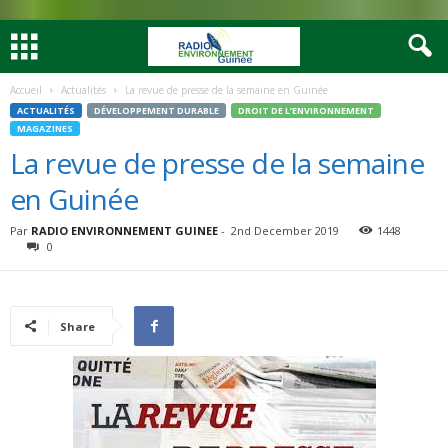
Accueil
Actualités
La revue de presse de la semaine en Guinée
ACTUALITÉS
DÉVELOPPEMENT DURABLE
DROIT DE L’ENVIRONNEMENT
MAGAZINES
La revue de presse de la semaine
en Guinée
Par
RADIO ENVIRONNEMENT GUINEE
-
2nd December 2019
1448
0
Share