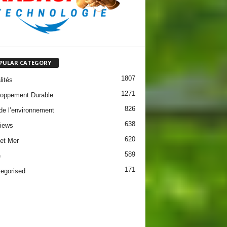
PULAR CATEGORY
1807
lités
1271
oppement Durable
826
 de l’environnement
638
views
620
 et Mer
589
e
171
egorised