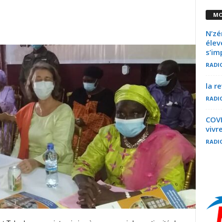
MO
N’zé
élev
s’im
RADI
la r
RADI
COVI
vivr
RADI