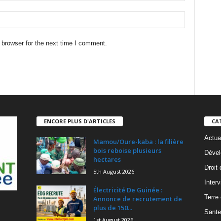
 browser for the next time I comment.
ENCORE PLUS D'ARTICLES
CA
Actua
Mamou/Oure-kaba : la filière
bois reboise plusieurs
Dével
hectares
Droit
5th August 2026
Inter
Électricité De Guinée :
Terre
Annonce de recrutement de
plus de 150...
Sante
1st August 2026