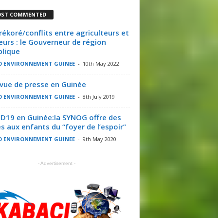
ST COMMENTED
rékoré/conflits entre agriculteurs et
eurs : le Gouverneur de région
plique
O ENVIRONNEMENT GUINEE
-
10th May 2022
evue de presse en Guinée
O ENVIRONNEMENT GUINEE
-
8th July 2019
D19 en Guinée:la SYNOG offre des
es aux enfants du “foyer de l’espoir”
O ENVIRONNEMENT GUINEE
-
9th May 2020
- Advertisement -