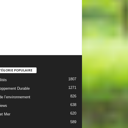
TÉGORIE POPULAIRE
1807
lités
1271
oppement Durable
826
 de l’environnement
638
views
620
 et Mer
589