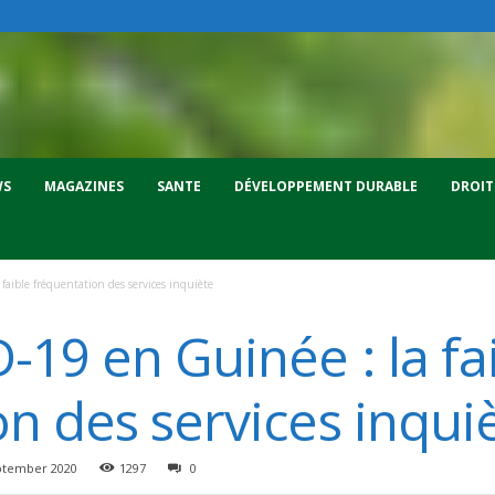
WS
MAGAZINES
SANTE
DÉVELOPPEMENT DURABLE
DROIT
aible fréquentation des services inquiète
19 en Guinée : la fa
n des services inqui
ptember 2020
1297
0