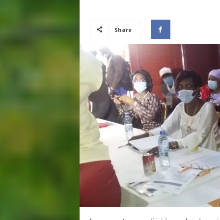
I
N
É
Share
E