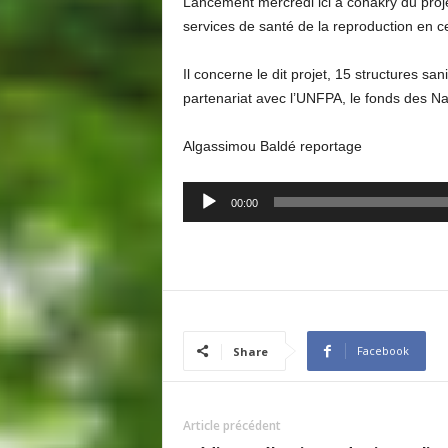
Lancement mercredi ici à conakry du proje
services de santé de la reproduction en c
Il concerne le dit projet, 15 structures san
partenariat avec l’UNFPA, le fonds des Na
Algassimou Baldé reportage
Audio
00:00
Player
Facebook
Share
Article précédent