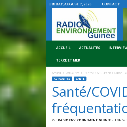
FRIDAY, AUGUST 7, 2026
CONTACT
R
A
D
I
O
E
N
ACCUEIL
ACTUALITÉS
INTERVIE
V
I
TERRE ET MER
R
O
Accueil
Actualités
Santé/COVID-19 en Guinée : la f
N
ACTUALITÉS
SANTE
N
Santé/COVID-
E
M
E
fréquentatio
N
T
G
Par
RADIO ENVIRONNEMENT GUINEE
-
17th Se
U