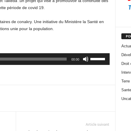
t Takeda .un projet qui vise à promouvoir la continuité des
ette période de covid 19.
itaires de conakry. Une initiative du Ministère la Santé en
tions unie pour la population.
PO
Actua
Dével
Use
00:00
Up/Down
Droit
Arrow
Inter
keys
Terre
to
Sant
increase
or
Uncat
decrease
volume.
Article suivant