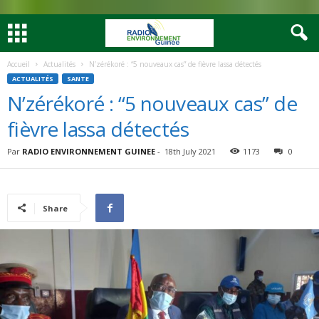
Accueil
Actualités
N’zérékoré : “5 nouveaux cas” de fièvre lassa détectés
ACTUALITÉS
SANTE
N’zérékoré : “5 nouveaux cas” de
fièvre lassa détectés
Par
RADIO ENVIRONNEMENT GUINEE
-
18th July 2021
1173
0
Share