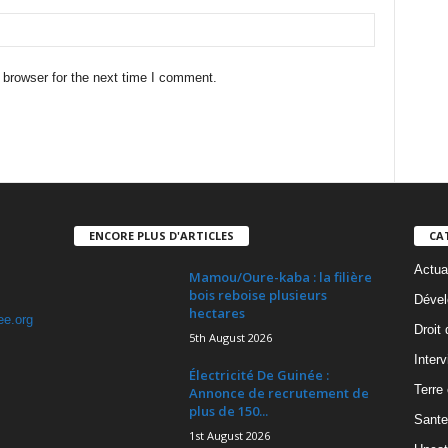
 browser for the next time I comment.
ENCORE PLUS D'ARTICLES
CA
Actua
Mamou/Oure-kaba : la filière
bois reboise plusieurs
Dével
hectares
ee.org
Droit
5th August 2026
Inter
Électricité De Guinée :
Terre
Annonce de recrutement de
plus de 150...
Sante
1st August 2026