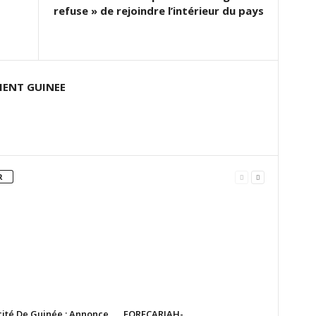
refuse » de rejoindre l’intérieur du pays
ENT GUINEE
R
cité De Guinée : Annonce
FORECARIAH-