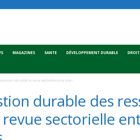
WS
MAGAZINES
SANTE
DÉVELOPPEMENT DURABLE
DROIT
sources naturelles la revue sectorielle entre bilan...
stion durable des re
 revue sectorielle ent
s