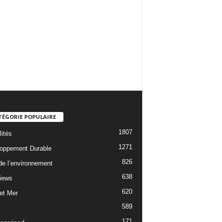
TÉGORIE POPULAIRE
1807
lités
1271
oppement Durable
826
 de l’environnement
638
views
620
 et Mer
589
171