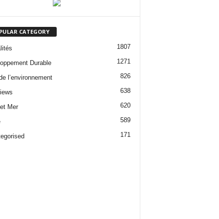
PULAR CATEGORY
1807
lités
1271
oppement Durable
826
 de l’environnement
638
views
620
 et Mer
589
e
171
egorised