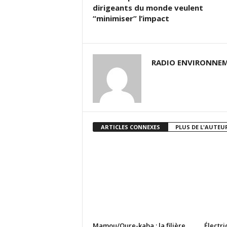
dirigeants du monde veulent
“minimiser” l’impact
RADIO ENVIRONNEM
ARTICLES CONNEXES
PLUS DE L'AUTEU
Mamou/Oure-kaba : la filière
Électri