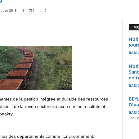
tober 2018
1732
0
MO
N’zé
jour
RADI
N’zé
Sant
de t
RADI
BEYL
antes de la gestion intégrée et durable des ressources
l’év
objectif de la revue sectorielle axée sur les résultats et
RADI
onakry.
3rd F
s venus des départements comme l’Environnement,