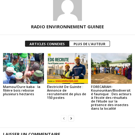
RADIO ENVIRONNEMENT GUINEE
ARTICLES CONNEXES
PLUS DE L'AUTEUR
Mamou/Oure-kaba : la
Électricité De Guinée :
FORECARIAH-
filière bois reboise
Annonce de
Kounounkan/Biodiversit
plusieurs hectares
recrutement de plus de
é faunique : Des acteurs
150 postes
à l’école des résultats
de l’étude sur la
présence des insectes
dans la localité
LAISSER UN COMMENTAIRE