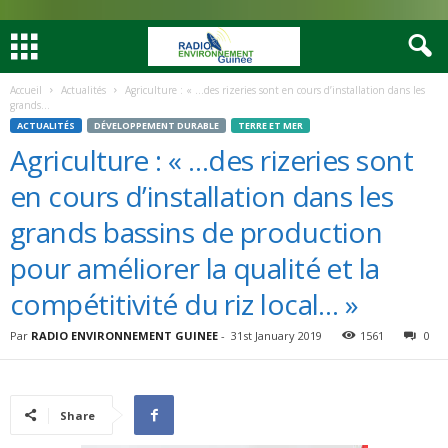
Accueil
Actualités
Agriculture : « …des rizeries sont en cours d’installation dans les
grands...
ACTUALITÉS
DÉVELOPPEMENT DURABLE
TERRE ET MER
Agriculture : « …des rizeries sont
en cours d’installation dans les
grands bassins de production
pour améliorer la qualité et la
compétitivité du riz local… »
Par
RADIO ENVIRONNEMENT GUINEE
-
31st January 2019
1561
0
Share