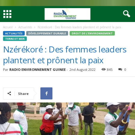
Accueil
Actualités
Nzérékoré : Des femmes leaders plantent et prônent la paix
ACTUALITÉS
DÉVELOPPEMENT DURABLE
DROIT DE L’ENVIRONNEMENT
TERRE ET MER
Nzérékoré : Des femmes leaders
plantent et prônent la paix
Par
RADIO ENVIRONNEMENT GUINEE
-
2nd August 2022
845
0
Share