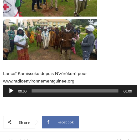
Lanceï Kamissoko depuis N’zérékoré pour
www.radioenvironnementguinee.org
Audio
00:00
00:00
Player
Facebook
Share