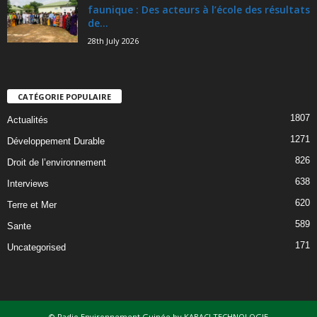
faunique : Des acteurs à l’école des résultats
de...
28th July 2026
CATÉGORIE POPULAIRE
1807
Actualités
1271
Développement Durable
826
Droit de l’environnement
638
Interviews
620
Terre et Mer
589
Sante
171
Uncategorised
© Radio Environnement Guinée by KABACI TECHNOLOGIE