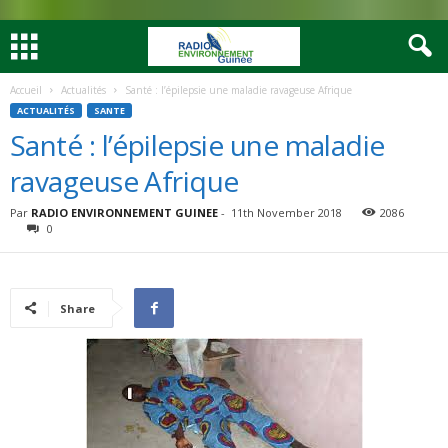
Accueil
Actualités
Santé : l’épilepsie une maladie ravageuse Afrique
ACTUALITÉS
SANTE
Santé : l’épilepsie une maladie
ravageuse Afrique
Par
RADIO ENVIRONNEMENT GUINEE
-
11th November 2018
2086
0
Share