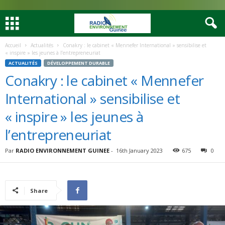
Accueil
Actualités
Conakry : le cabinet « Mennefer International » sensibilise et
« inspire » les jeunes à l’entrepreneuriat
ACTUALITÉS
DÉVELOPPEMENT DURABLE
Conakry : le cabinet « Mennefer
International » sensibilise et
« inspire » les jeunes à
l’entrepreneuriat
Par
RADIO ENVIRONNEMENT GUINEE
-
16th January 2023
675
0
Share