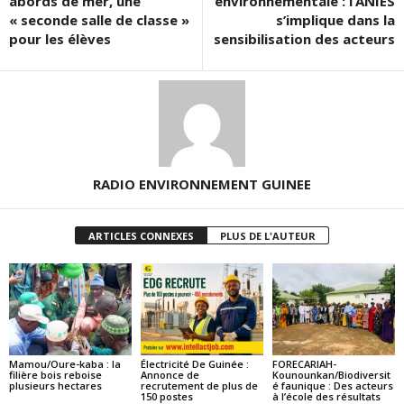
abords de mer, une
environnementale : l’ANIES
« seconde salle de classe »
s’implique dans la
pour les élèves
sensibilisation des acteurs
RADIO ENVIRONNEMENT GUINEE
ARTICLES CONNEXES
PLUS DE L'AUTEUR
Mamou/Oure-kaba : la
Électricité De Guinée :
FORECARIAH-
filière bois reboise
Annonce de
Kounounkan/Biodiversit
plusieurs hectares
recrutement de plus de
é faunique : Des acteurs
150 postes
à l’école des résultats