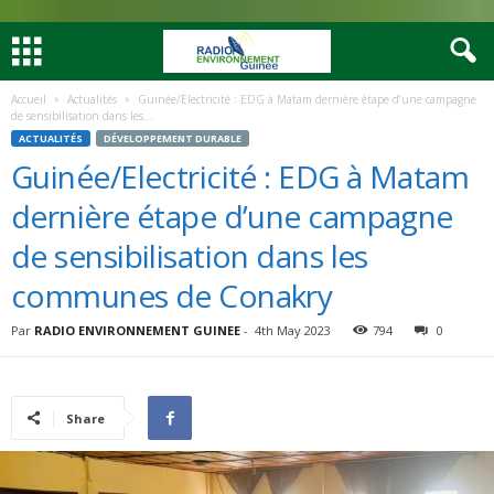
Accueil
Actualités
Guinée/Electricité : EDG à Matam dernière étape d’une campagne
de sensibilisation dans les...
ACTUALITÉS
DÉVELOPPEMENT DURABLE
Guinée/Electricité : EDG à Matam
dernière étape d’une campagne
de sensibilisation dans les
communes de Conakry
Par
RADIO ENVIRONNEMENT GUINEE
-
4th May 2023
794
0
Share