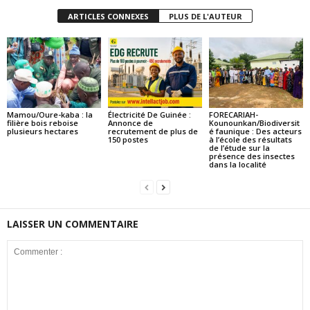
ARTICLES CONNEXES
PLUS DE L'AUTEUR
Mamou/Oure-kaba : la
Électricité De Guinée :
FORECARIAH-
filière bois reboise
Annonce de
Kounounkan/Biodiversit
plusieurs hectares
recrutement de plus de
é faunique : Des acteurs
150 postes
à l’école des résultats
de l’étude sur la
présence des insectes
dans la localité
LAISSER UN COMMENTAIRE