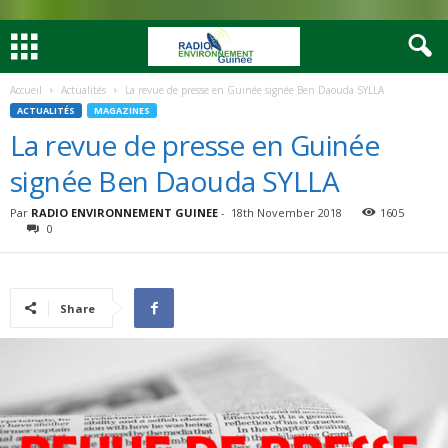
Accueil
Actualités
La revue de presse en Guinée signée Ben Daouda SYLLA
ACTUALITÉS
MAGAZINES
La revue de presse en Guinée
signée Ben Daouda SYLLA
Par
RADIO ENVIRONNEMENT GUINEE
-
18th November 2018
1605
0
Share