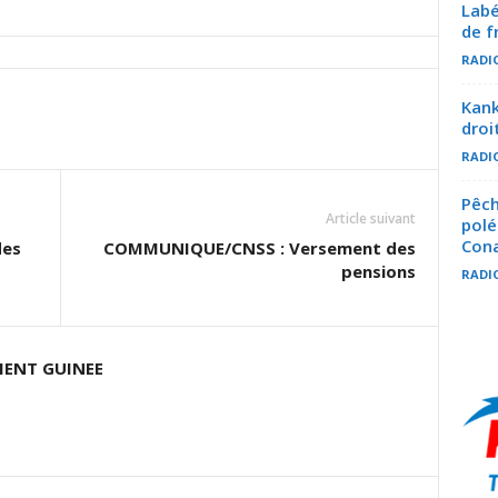
Labé
de f
RADI
Kank
droi
RADI
Pêch
Article suivant
polé
Con
des
COMMUNIQUE/CNSS : Versement des
pensions
RADI
ENT GUINEE