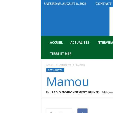
SATURDAY, AUGUST 8, 2026
CONTACT
R
A
D
I
O
E
N
ACCUEIL
ACTUALITÉS
INTERVIE
V
I
TERRE ET MER
R
O
Accueil
Actualités
Mamou
N
ACTUALITÉS
N
Mamou
E
M
E
Par
RADIO ENVIRONNEMENT GUINEE
-
24th Jun
N
T
G
U