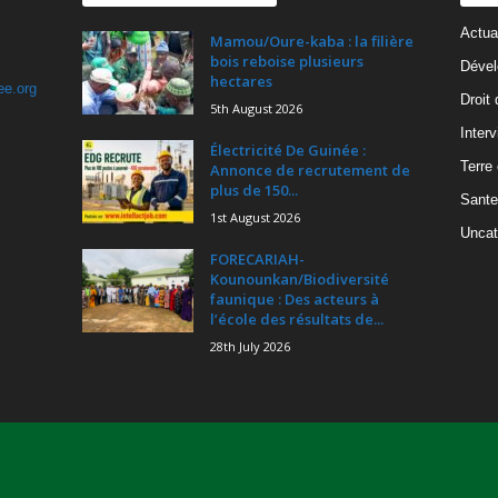
Actua
Mamou/Oure-kaba : la filière
bois reboise plusieurs
Dével
hectares
ee.org
Droit
5th August 2026
Inter
Électricité De Guinée :
Terre
Annonce de recrutement de
plus de 150...
Sante
1st August 2026
Uncat
FORECARIAH-
Kounounkan/Biodiversité
faunique : Des acteurs à
l’école des résultats de...
28th July 2026