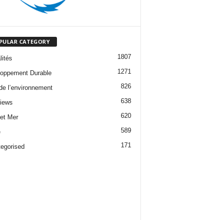
PULAR CATEGORY
1807
lités
1271
oppement Durable
826
 de l’environnement
638
views
620
 et Mer
589
e
171
egorised