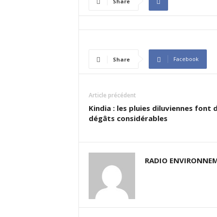
Share
I
N
É
E
Facebook
Share
Article précédent
Kindia : les pluies diluviennes font 
dégâts considérables
RADIO ENVIRONNEM