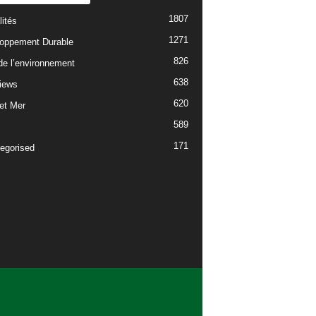
1807
lités
1271
oppement Durable
826
 de l’environnement
638
views
620
 et Mer
589
171
egorised