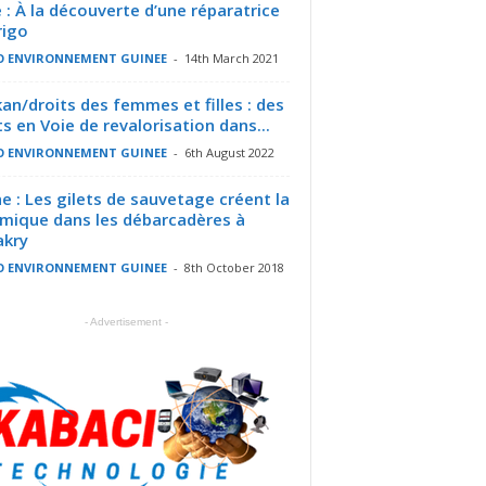
 : À la découverte d’une réparatrice
rigo
O ENVIRONNEMENT GUINEE
-
14th March 2021
an/droits des femmes et filles : des
ts en Voie de revalorisation dans...
O ENVIRONNEMENT GUINEE
-
6th August 2022
e : Les gilets de sauvetage créent la
mique dans les débarcadères à
akry
O ENVIRONNEMENT GUINEE
-
8th October 2018
- Advertisement -