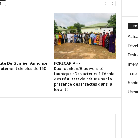
R
PO
Actua
Dével
Droit
cité De Guinée : Annonce
FORECARIAH-
Inter
rutement de plus de 150
Kounounkan/Biodiversité
faunique : Des acteurs à l’école
Terre
des résultats de l’étude sur la
Sant
présence des insectes dans la
localité
Uncat