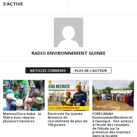
S’ACTIVE
RADIO ENVIRONNEMENT GUINEE
ARTICLES CONNEXES
PLUS DE L'AUTEUR
Mamou/Oure-kaba : la
Électricité De Guinée :
FORECARIAH-
filière bois reboise
Annonce de
Kounounkan/Biodiversit
plusieurs hectares
recrutement de plus de
é faunique : Des acteurs
150 postes
à l’école des résultats
de l’étude sur la
présence des insectes
dans la localité