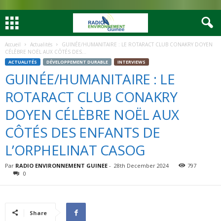
Accueil
Actualités
GUINÉE/HUMANITAIRE : LE ROTARACT CLUB CONAKRY DOYEN
CÉLÈBRE NOËL AUX CÔTÉS DES...
ACTUALITÉS
DÉVELOPPEMENT DURABLE
INTERVIEWS
GUINÉE/HUMANITAIRE : LE
ROTARACT CLUB CONAKRY
DOYEN CÉLÈBRE NOËL AUX
CÔTÉS DES ENFANTS DE
L’ORPHELINAT CASOG
Par
RADIO ENVIRONNEMENT GUINEE
-
28th December 2024
797
0
Share