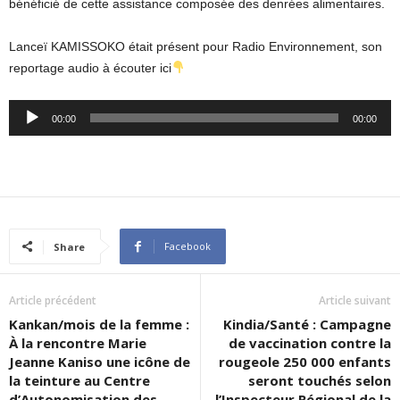
bénéficié de cette assistance composée des denrées alimentaires.
Lanceï KAMISSOKO était présent pour Radio Environnement, son
reportage audio à écouter ici
Audio
00:00
00:00
Player
Facebook
Share
Article précédent
Article suivant
Kankan/mois de la femme :
Kindia/Santé : Campagne
À la rencontre Marie
de vaccination contre la
Jeanne Kaniso une icône de
rougeole 250 000 enfants
la teinture au Centre
seront touchés selon
d’Autonomisation des
l’Inspecteur Régional de la