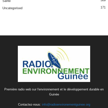
589
Sante
171
Uncategorised
Première radio web sur l'environnement et le développement durable en
Guinée
Contactez-nous:
info@radioenvironementguinee.org