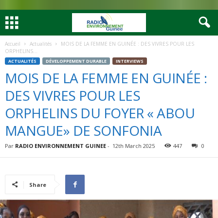
Accueil
Actualités
MOIS DE LA FEMME EN GUINÉE : DES VIVRES POUR LES
ORPHELINS...
ACTUALITÉS
DÉVELOPPEMENT DURABLE
INTERVIEWS
MOIS DE LA FEMME EN GUINÉE :
DES VIVRES POUR LES
ORPHELINS DU FOYER « ABOU
MANGUE» DE SONFONIA
Par
RADIO ENVIRONNEMENT GUINEE
-
12th March 2025
447
0
Share