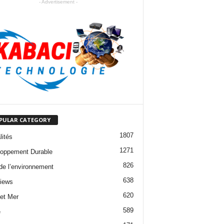
- Advertisement -
PULAR CATEGORY
1807
lités
1271
oppement Durable
826
 de l’environnement
638
views
620
 et Mer
589
e