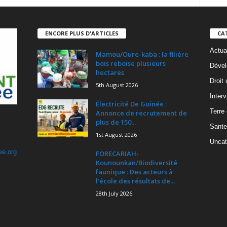
ENCORE PLUS D'ARTICLES
CA
Actua
Mamou/Oure-kaba : la filière
bois reboise plusieurs
Dével
hectares
Droit
5th August 2026
Inter
Électricité De Guinée :
Terre
Annonce de recrutement de
plus de 150...
Sante
1st August 2026
Uncat
ee.org
FORECARIAH-
Kounounkan/Biodiversité
faunique : Des acteurs à
l’école des résultats de...
28th July 2026