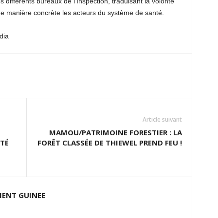
 différents bureaux de l’Inspection, traduisant la volonté
e manière concrète les acteurs du système de santé.
dia
Article suivant
MAMOU/PATRIMOINE FORESTIER : LA
TÉ
FORÊT CLASSÉE DE THIEWEL PREND FEU !
ENT GUINEE