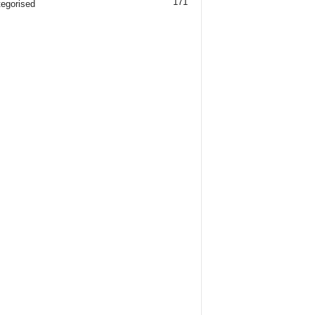
171
egorised