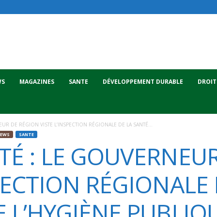
WS
MAGAZINES
SANTE
DÉVELOPPEMENT DURABLE
DROIT
UR DE RÉGION VISTE L’INSPECTION RÉGIONALE DE LA SANTÉ...
IEWS
SANTE
TÉ : LE GOUVERNEU
SPECTION RÉGIONALE 
E L’HYGIÈNE PUBLIQ