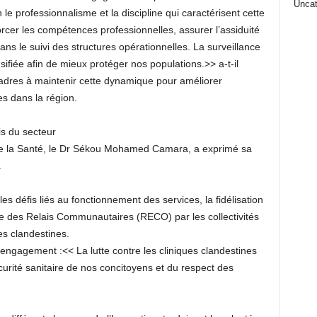
Uncat
 le professionnalisme et la discipline qui caractérisent cette
rcer les compétences professionnelles, assurer l’assiduité
dans le suivi des structures opérationnelles. La surveillance
ifiée afin de mieux protéger nos populations.>> a-t-il
cadres à maintenir cette dynamique pour améliorer
es dans la région.
is du secteur
 de la Santé, le Dr Sékou Mohamed Camara, a exprimé sa
.
s défis liés au fonctionnement des services, la fidélisation
ge des Relais Communautaires (RECO) par les collectivités
ues clandestines.
 engagement :<< La lutte contre les cliniques clandestines
curité sanitaire de nos concitoyens et du respect des