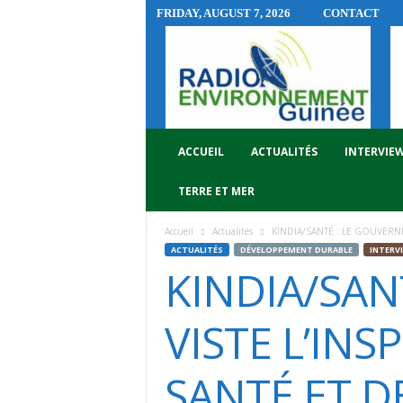
FRIDAY, AUGUST 7, 2026
CONTACT
R
A
D
I
O
E
N
ACCUEIL
ACTUALITÉS
INTERVIE
V
I
TERRE ET MER
R
O
Accueil
Actualités
KINDIA/SANTÉ : LE GOUVERNE
N
ACTUALITÉS
DÉVELOPPEMENT DURABLE
INTERV
N
KINDIA/SAN
E
M
E
VISTE L’IN
N
T
SANTÉ ET D
G
U