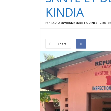
I
KINDIA
N
É
E
Par
RADIO ENVIRONNEMENT GUINEE
-
27th Fe
Share