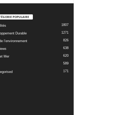
TÉGORIE POPULAIRE
1807
lités
1271
oppement Durable
826
 de l’environnement
638
views
620
 et Mer
589
171
egorised