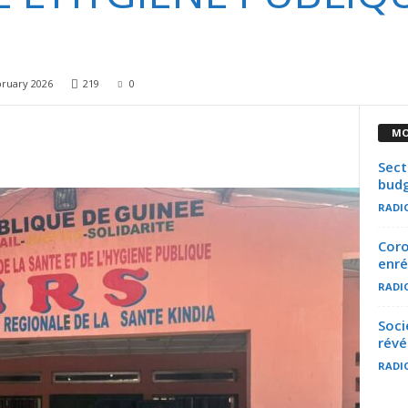
bruary 2026
219
0
MO
Sect
budg
RADI
Coro
enré
RADI
Soci
révé
RADI