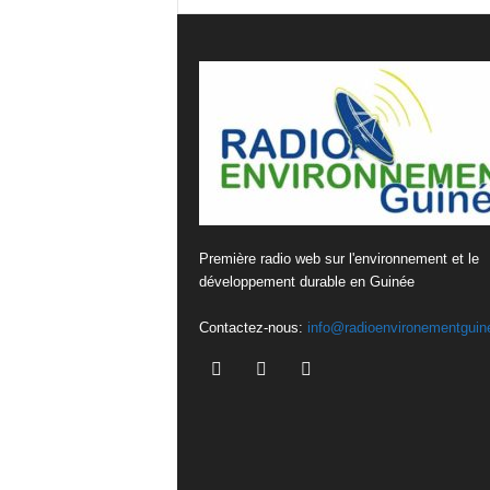
Première radio web sur l'environnement et le
développement durable en Guinée
Contactez-nous:
info@radioenvironementguin