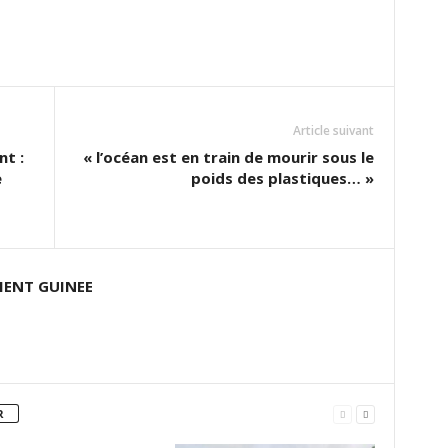
Article suivant
nt :
« l’océan est en train de mourir sous le
e
poids des plastiques… »
ENT GUINEE
R