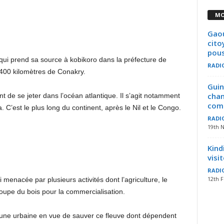
MO
Gaou
cito
pous
qui prend sa source à kobikoro dans la préfecture de
RADI
 400 kilomètres de Conakry.
Guin
chan
t de se jeter dans l’océan atlantique. Il s’agit notamment
com
. C’est le plus long du continent, après le Nil et le Congo.
RADI
19th 
Kind
visi
RADI
12th 
i menacée par plusieurs activités dont l’agriculture, le
coupe du bois pour la commercialisation.
mune urbaine en vue de sauver ce fleuve dont dépendent