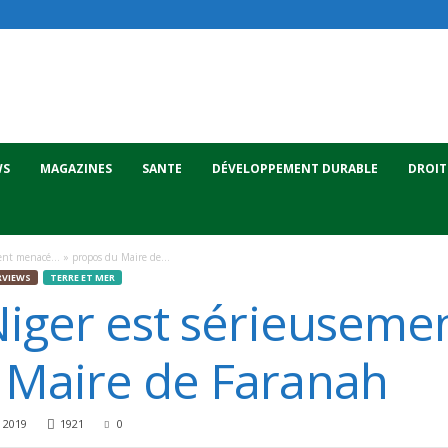
WS
MAGAZINES
SANTE
DÉVELOPPEMENT DURABLE
DROIT
ment menacé… » propos du Maire de...
RVIEWS
TERRE ET MER
 Niger est sérieusem
 Maire de Faranah
 2019
1921
0