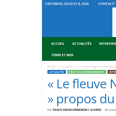
SATURDAY, AUGUST 8, 2026
CONTACT
R
A
D
I
O
E
N
ACCUEIL
ACTUALITÉS
INTERVIE
V
I
TERRE ET MER
R
O
Accueil
Actualités
« Le fleuve Niger est sérieuse
N
ACTUALITÉS
DROIT DE L’ENVIRONNEMENT
INTE
N
« Le fleuve
E
M
E
» propos du
N
T
G
Par
RADIO ENVIRONNEMENT GUINEE
-
5th June
U