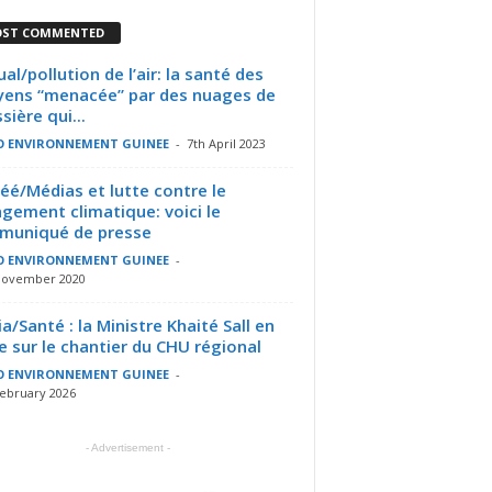
ST COMMENTED
al/pollution de l’air: la santé des
yens “menacée” par des nuages de
sière qui...
O ENVIRONNEMENT GUINEE
-
7th April 2023
éé/Médias et lutte contre le
gement climatique: voici le
muniqué de presse
O ENVIRONNEMENT GUINEE
-
November 2020
ia/Santé : la Ministre Khaité Sall en
te sur le chantier du CHU régional
O ENVIRONNEMENT GUINEE
-
February 2026
- Advertisement -