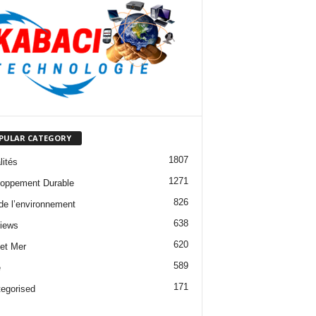
PULAR CATEGORY
1807
lités
1271
oppement Durable
826
 de l’environnement
638
views
620
 et Mer
589
e
171
egorised