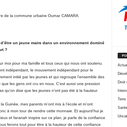
aire de la commune urbaine Oumar CAMARA.
it d’être un jeune maire dans un environnement dominé
rt ?
PO
ur moi pour ma famille et tous ceux qui nous ont soutenu.
Actua
ment indépendant, le mouvement indépendant pour le
Dével
ment initié par les jeunes et qui regroupe l’ensemble des
Droit
ire que les gens ont cru en nous. C’est aussi une pression
pas qu’on dise que les jeunes n’ont pas été à la hauteur.
Inter
Terre
 la Guinée, mes parents m’ont mis à l’école et m’ont
Sant
onc à mon tour de rendre cette monnaie. Et aujourd’hui je
Uncat
ieux et faranah inspire sur ce plan, je parle de la confiance
s ferons tout pour être à la hauteur de cette confiance.