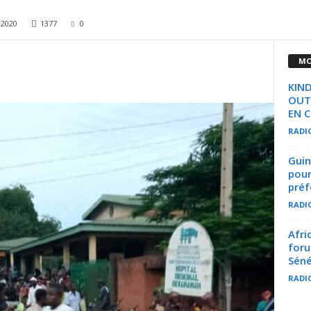
 2020
1377
0
MO
KIND
OUTI
EN C
RADI
Guin
pour
préf
RADI
Afri
foru
Séné
RADI