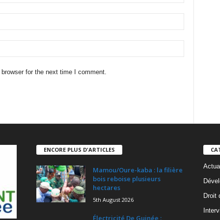
 browser for the next time I comment.
ENCORE PLUS D'ARTICLES
CA
Actua
Mamou/Oure-kaba : la filière
bois reboise plusieurs
Dével
hectares
Droit
5th August 2026
Inter
Électricité De Guinée :