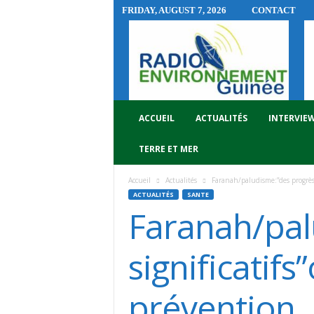
FRIDAY, AUGUST 7, 2026
CONTACT
R
A
D
I
O
E
N
ACCUEIL
ACTUALITÉS
INTERVIE
V
I
TERRE ET MER
R
O
Accueil
Actualités
Faranah/paludisme:”des progrès s
N
ACTUALITÉS
SANTE
N
Faranah/pal
E
M
E
significatifs
N
T
prévention
G
U