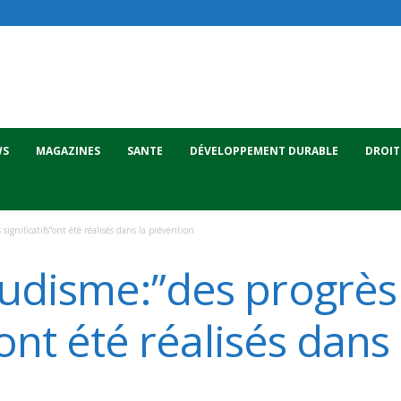
WS
MAGAZINES
SANTE
DÉVELOPPEMENT DURABLE
DROIT
ignificatifs”ont été réalisés dans la prévention
udisme:”des progrès
”ont été réalisés dans 