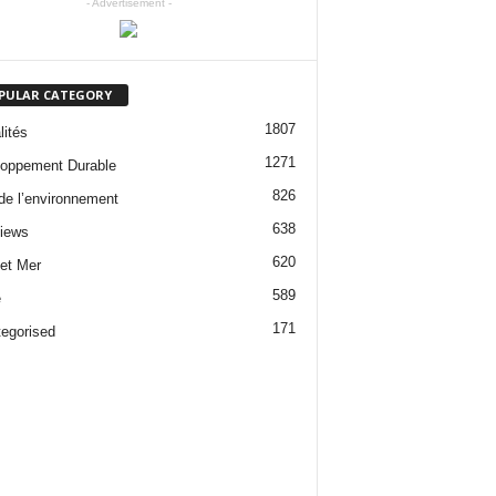
- Advertisement -
PULAR CATEGORY
1807
lités
1271
oppement Durable
826
 de l’environnement
638
views
620
 et Mer
589
e
171
egorised