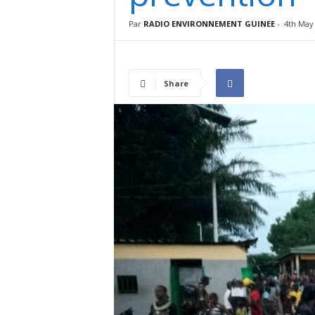
I
N
Par
RADIO ENVIRONNEMENT GUINEE
-
4th May
É
E
Share