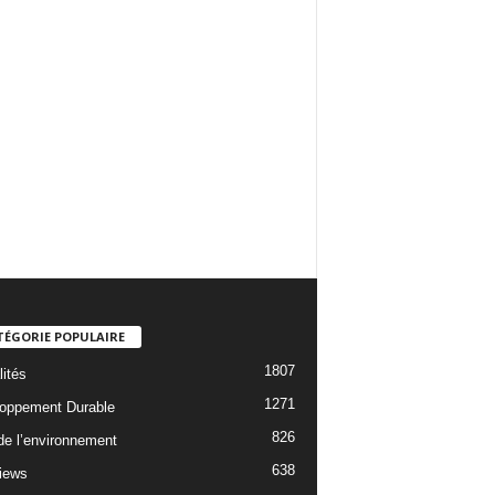
TÉGORIE POPULAIRE
1807
lités
1271
oppement Durable
826
 de l’environnement
638
views