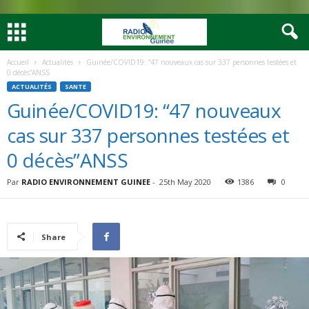
Accueil
Actualités
Guinée/COVID19: “47 nouveaux cas sur 337 personnes testées et
0 décès”ANSS
ACTUALITÉS
SANTE
Guinée/COVID19: “47 nouveaux
cas sur 337 personnes testées et
0 décès”ANSS
Par
RADIO ENVIRONNEMENT GUINEE
-
25th May 2020
1386
0
Share