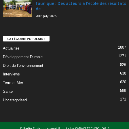
faunique : Des acteurs à l’école des résultats
de...
28th July 2026
CATÉGORIE POPULAIRE
1807
Actualités
1271
Développement Durable
826
Droit de l’environnement
638
Interviews
620
Terre et Mer
589
Sante
171
Uncategorised
© Radio Environnement Guinée by KABACI TECHNOLOGIE