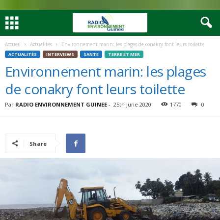
Accueil
Actualités
Environnement marin: les plages de conakry font leurs toilette
ACTUALITÉS
INTERVIEWS
SANTE
TERRE ET MER
Environnement marin: les plages
de conakry font leurs toilette
Par
RADIO ENVIRONNEMENT GUINEE
-
25th June 2020
1770
0
Share