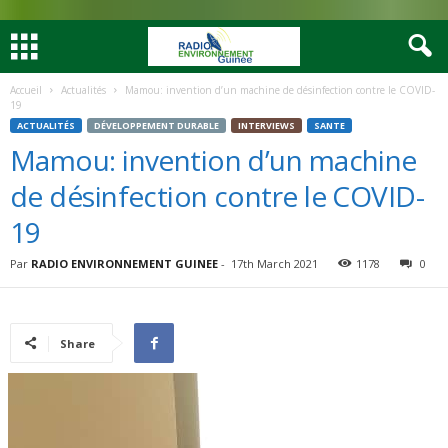
Accueil
Actualités
Mamou: invention d’un machine de désinfection contre le COVID-
19
ACTUALITÉS
DÉVELOPPEMENT DURABLE
INTERVIEWS
SANTE
Mamou: invention d’un machine
de désinfection contre le COVID-
19
Par
RADIO ENVIRONNEMENT GUINEE
-
17th March 2021
1178
0
Share