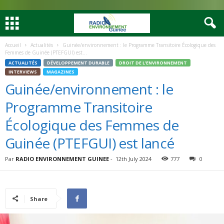
Accueil
Actualités
Guinée/environnement : le Programme Transitoire Écologique des
Femmes de Guinée (PTEFGUI) est...
ACTUALITÉS
DÉVELOPPEMENT DURABLE
DROIT DE L’ENVIRONNEMENT
INTERVIEWS
MAGAZINES
Guinée/environnement : le
Programme Transitoire
Écologique des Femmes de
Guinée (PTEFGUI) est lancé
Par
RADIO ENVIRONNEMENT GUINEE
-
12th July 2024
777
0
Share