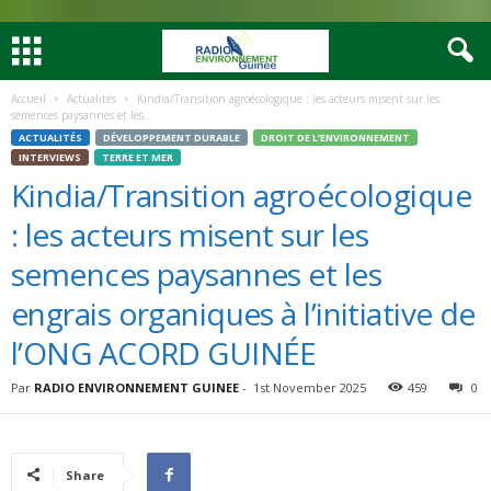
Accueil
Actualités
Kindia/Transition agroécologique : les acteurs misent sur les
semences paysannes et les...
ACTUALITÉS
DÉVELOPPEMENT DURABLE
DROIT DE L’ENVIRONNEMENT
INTERVIEWS
TERRE ET MER
Kindia/Transition agroécologique
: les acteurs misent sur les
semences paysannes et les
engrais organiques à l’initiative de
l’ONG ACORD GUINÉE
Par
RADIO ENVIRONNEMENT GUINEE
-
1st November 2025
459
0
Share