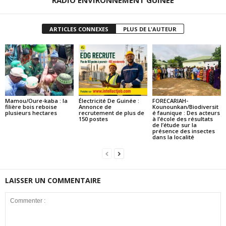
RADIO ENVIRONNEMENT GUINEE
ARTICLES CONNEXES
PLUS DE L'AUTEUR
Mamou/Oure-kaba : la
Électricité De Guinée :
FORECARIAH-
filière bois reboise
Annonce de
Kounounkan/Biodiversit
plusieurs hectares
recrutement de plus de
é faunique : Des acteurs
150 postes
à l’école des résultats
de l’étude sur la
présence des insectes
dans la localité
LAISSER UN COMMENTAIRE