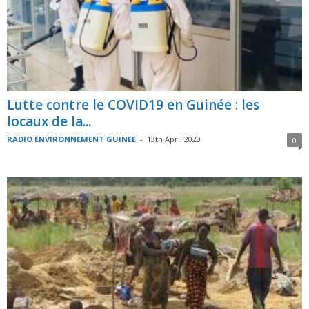
Lutte contre le COVID19 en Guinée : les
locaux de la...
RADIO ENVIRONNEMENT GUINEE
-
13th April 2020
0