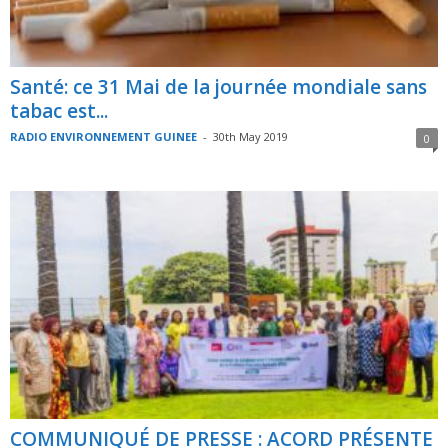
Santé: ce 31 Mai de la journée mondiale sans
tabac est...
RADIO ENVIRONNEMENT GUINEE
-
30th May 2019
0
COMMUNIQUÉ DE PRESSE : ACORD PRÉSENTE