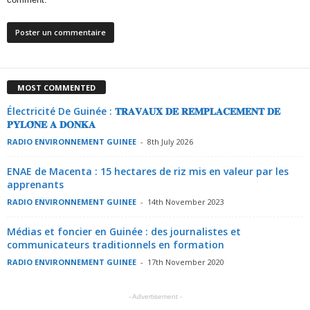
MOST COMMENTED
Électricité De Guinée : 𝐓𝐑𝐀𝐕𝐀𝐔𝐗 𝐃𝐄 𝐑𝐄𝐌𝐏𝐋𝐀𝐂𝐄𝐌𝐄𝐍𝐓 𝐃𝐄
𝐏𝐘𝐋𝐎̂𝐍𝐄 𝐀 𝐃𝐎𝐍𝐊𝐀
RADIO ENVIRONNEMENT GUINEE
-
8th July 2026
ENAE de Macenta : 15 hectares de riz mis en valeur par les
apprenants
RADIO ENVIRONNEMENT GUINEE
-
14th November 2023
Médias et foncier en Guinée : des journalistes et
communicateurs traditionnels en formation
RADIO ENVIRONNEMENT GUINEE
-
17th November 2020
- Advertisement -