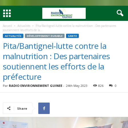
Accueil
Actualités
Pita/Bantignel-lutte contre la malnutrition : Des partenaires
soutiennent les efforts de la...
ACTUALITÉS
DÉVELOPPEMENT DURABLE
SANTE
Pita/Bantignel-lutte contre la
malnutrition : Des partenaires
soutiennent les efforts de la
préfecture
Par
RADIO ENVIRONNEMENT GUINEE
-
24th May 2023
826
0
Share